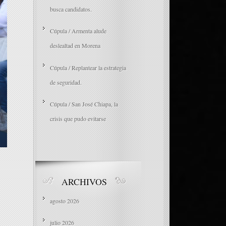
busca candidatos.
Cúpula / Armenta alude
deslealtad en Morena
Cúpula / Replantear la estrategia
de seguridad.
Cúpula / San José Chiapa, la
crisis que pudo evitarse
ARCHIVOS
agosto 2026
julio 2026