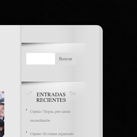
ENTRADAS
RECIENTES
Cúpula / Tregua, pero jamás
reconciliación
Cúpula / El crimen organizado