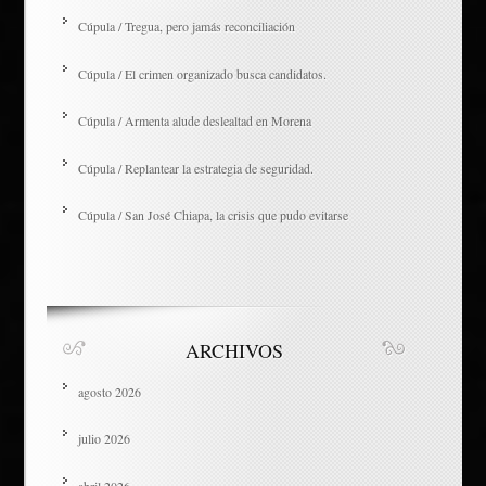
Cúpula / Tregua, pero jamás reconciliación
Cúpula / El crimen organizado busca candidatos.
Cúpula / Armenta alude deslealtad en Morena
Cúpula / Replantear la estrategia de seguridad.
Cúpula / San José Chiapa, la crisis que pudo evitarse
ARCHIVOS
agosto 2026
julio 2026
abril 2026