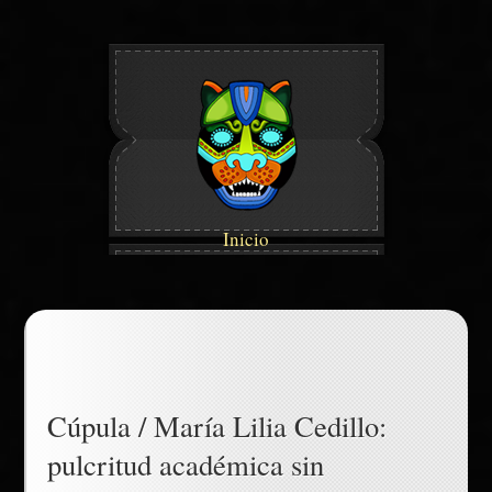
Inicio
Cúpula / María Lilia Cedillo:
pulcritud académica sin