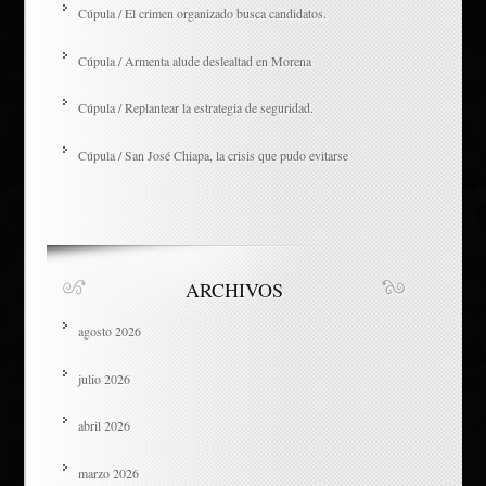
Cúpula / El crimen organizado busca candidatos.
Cúpula / Armenta alude deslealtad en Morena
Cúpula / Replantear la estrategia de seguridad.
Cúpula / San José Chiapa, la crisis que pudo evitarse
ARCHIVOS
agosto 2026
julio 2026
abril 2026
marzo 2026