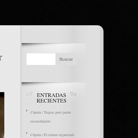
r
ENTRADAS
RECIENTES
Cúpula / Tregua, pero jamás
reconciliación
Cúpula / El crimen organizado