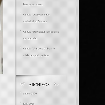
busca candidatos.
Cúpula / Armenta alude
deslealtad en Morena
Cúpula / Replantear la estrategia
de seguridad.
Cúpula / San José Chiapa, la
crisis que pudo evitarse
ARCHIVOS
agosto 2026
julio 2026