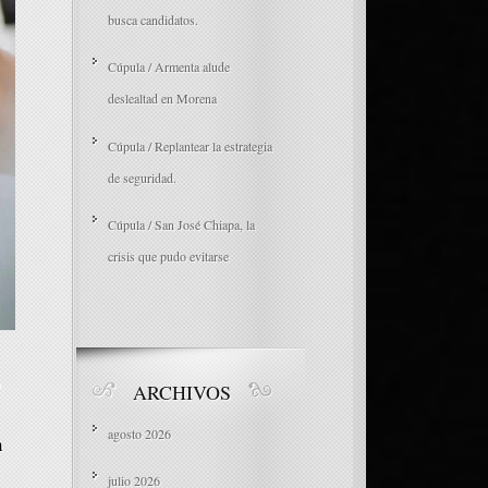
busca candidatos.
Cúpula / Armenta alude
deslealtad en Morena
Cúpula / Replantear la estrategia
de seguridad.
Cúpula / San José Chiapa, la
crisis que pudo evitarse
o
ARCHIVOS
agosto 2026
n
julio 2026