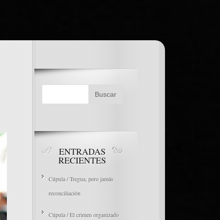
ENTRADAS
RECIENTES
Cúpula / Tregua, pero jamás
reconciliación
Cúpula / El crimen organizado